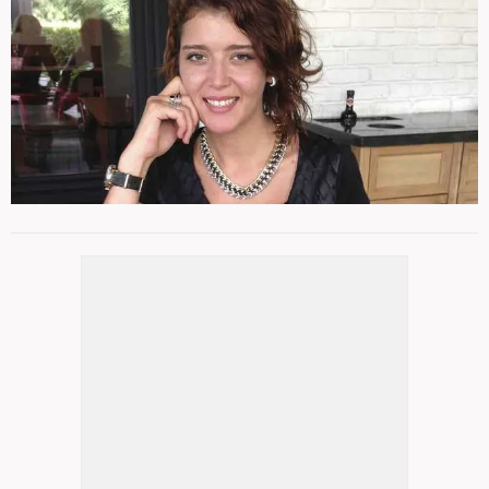
Diyetisyenler ve yaşam uzmanları
4
/ 11
uyarıyor: kış mevsiminde 1 öğünde olsa
muhakkak çorba içilmeli... Peki neden?