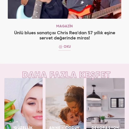
MAGAZİN
Ünlü blues sanatçısı Chris Rea'dan 57 yıllık eşine
servet değerinde miras!
OKU
DAHA FAZLA KEŞFET
GÜZELLİK
ANNE - ÇOCUK
DEKORASYON