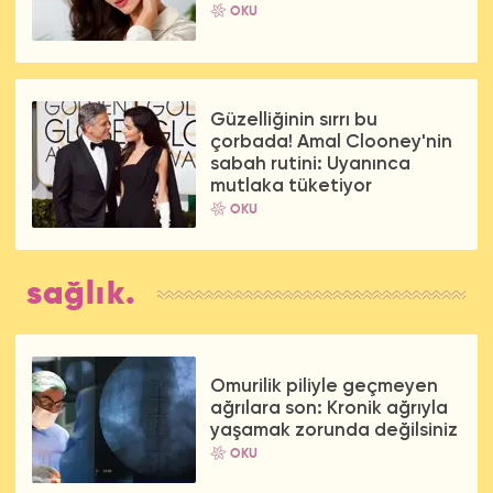
OKU
Güzelliğinin sırrı bu
çorbada! Amal Clooney'nin
sabah rutini: Uyanınca
mutlaka tüketiyor
OKU
sağlık.
Omurilik piliyle geçmeyen
ağrılara son: Kronik ağrıyla
yaşamak zorunda değilsiniz
OKU