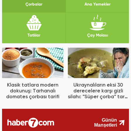
Çorbalar
Ana Yemekler
Tatlılar
Çay Molası
Klasik tatlara modern
Ukraynalıların eksi 30
dokunuş: Tarhanalı
derecelere karşı gizli
domates çorbası tarifi
silahı: “Süper çorba” tarifi
gündemde!