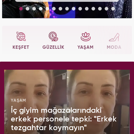
KEŞFET
GÜZELLIK
YAŞAM
MODA
YAŞAM
İç giyim mağazalarındaki
erkek personele tepki: "Erkek
tezgahtar koymayın"