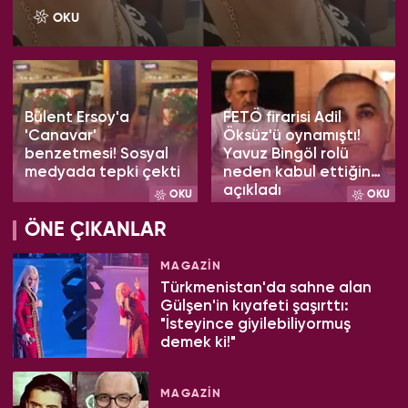
OKU
Bülent Ersoy'a
FETÖ firarisi Adil
'Canavar'
Öksüz'ü oynamıştı!
benzetmesi! Sosyal
Yavuz Bingöl rolü
medyada tepki çekti
neden kabul ettiğini
açıkladı
OKU
OKU
ÖNE ÇIKANLAR
MAGAZİN
Türkmenistan'da sahne alan
Gülşen'in kıyafeti şaşırttı:
"İsteyince giyilebiliyormuş
demek ki!"
MAGAZİN