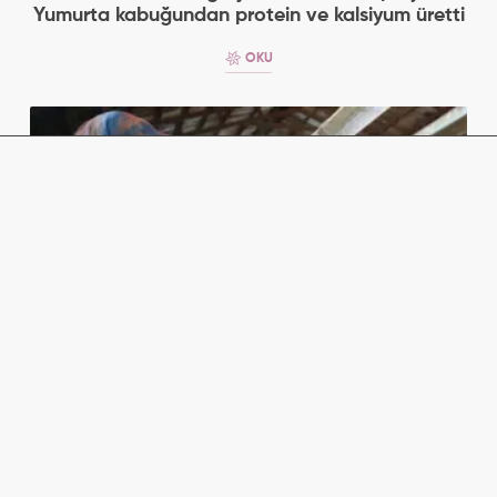
Yumurta kabuğundan protein ve kalsiyum üretti
OKU
250 bin lira hibe desteğiyle 2 yılda 6'ya katladı:
Üretip tüm ilçeye satıyorlar