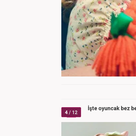
İşte oyuncak bez be
4
/ 12