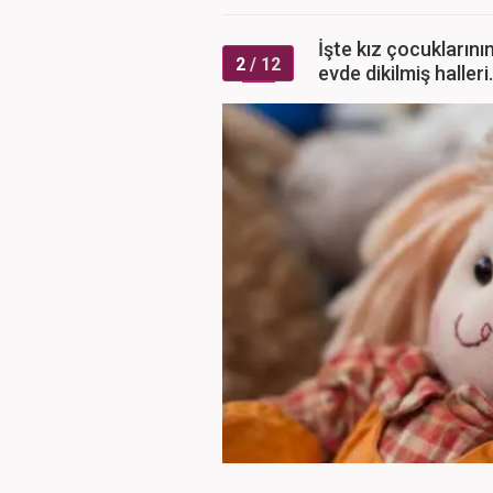
İşte kız çocuklarını
2
/ 12
evde dikilmiş halleri.