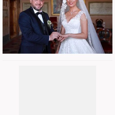
BALAYI ERTELENDİ
4
/ 8
Bu akşam Türkiye'ye dönecek olan çiftin,
işlerinden dolayı 1 hafta geç balayı yapacakları
öğrenildi.