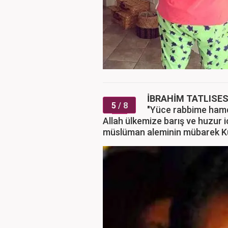
İBRAHİM TATLISE
5
/ 8
"Yüce rabbime hamd 
Allah ülkemize barış ve huzur i
müslüman aleminin mübarek Kur