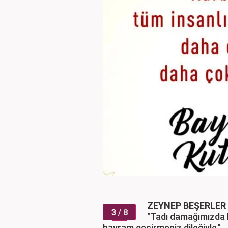
ZEYNEP BEŞERLER
3
/ 8
"Tadı damağımızda ka
bayram geçirmeniz dileğiyle."