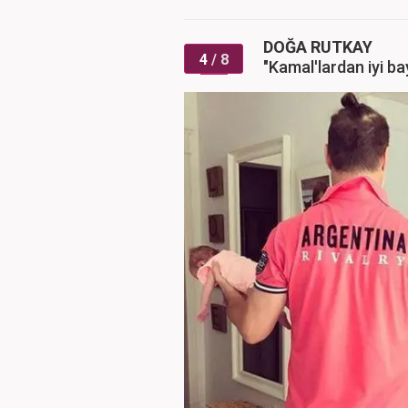
DOĞA RUTKAY
4
/ 8
"Kamal'lardan iyi ba