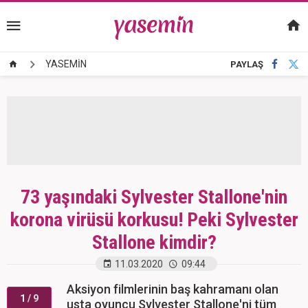
YASEMİN
PAYLAŞ
73 yaşındaki Sylvester Stallone'nin
korona virüsü korkusu! Peki Sylvester
Stallone kimdir?
11.03.2020
09:44
Aksiyon filmlerinin baş kahramanı olan
1
/ 9
usta oyuncu Sylvester Stallone'ni tüm