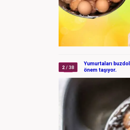
Yumurtaları buzdol
2
/ 38
önem taşıyor.