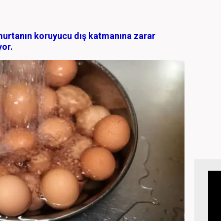
murtanın koruyucu dış katmanına zarar
yor.