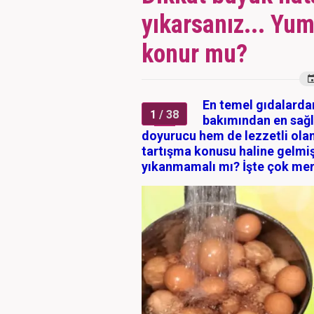
yıkarsanız... Yu
konur mu?
En temel gıdalardan
1
/ 38
bakımından en sağlı
doyurucu hem de lezzetli olan
tartışma konusu haline gelmi
yıkanmamalı mı? İşte çok mer