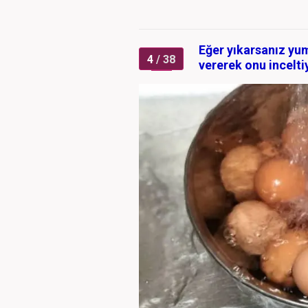
Eğer yıkarsanız yu
4
/ 38
vererek onu incelti