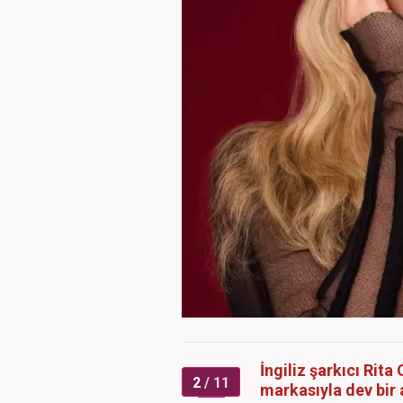
İngiliz şarkıcı Rit
2
/ 11
markasıyla dev bir