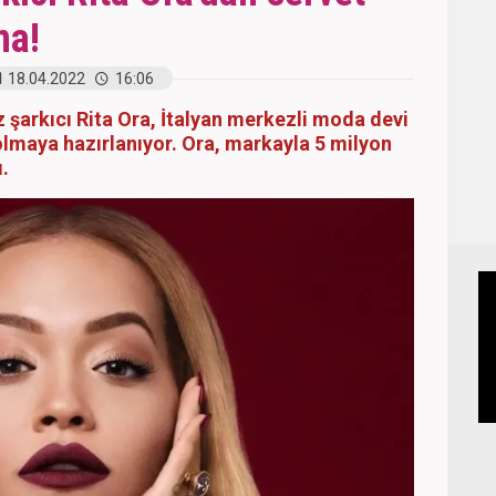
ma!
18.04.2022
16:06
z şarkıcı Rita Ora, İtalyan merkezli moda devi
olmaya hazırlanıyor. Ora, markayla 5 milyon
ı.