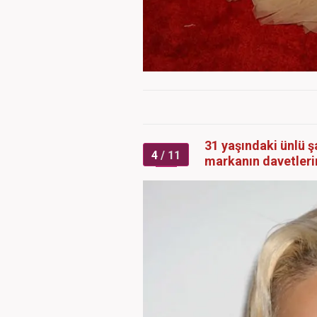
31 yaşındaki ünlü şa
4
/ 11
markanın davetleri