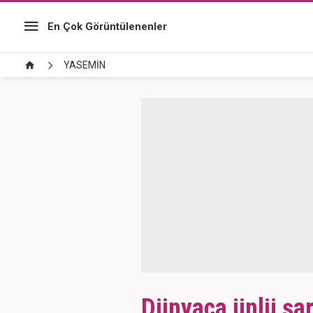
En Çok Görüntülenenler
YASEMİN
Dünyaca ünlü şark