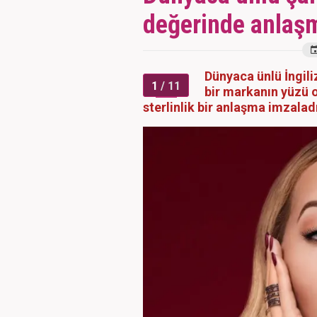
değerinde anlaş
Dünyaca ünlü İngili
1
/ 11
bir markanın yüzü 
sterlinlik bir anlaşma imzalad