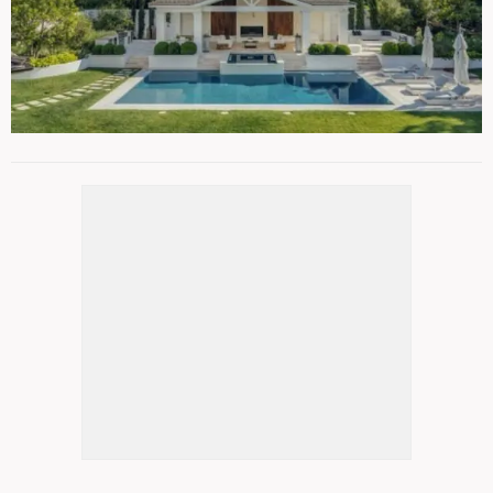
Dünyaca ünlü şarkıcının satışa çıkardığı 3
4
/ 13
dönümlük evinde yedi yatak odası, bir
sinema sistemi, müzik odası, misafir ve çalışma
odaları bulunuyor.