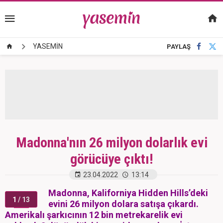
YASEMİN
PAYLAŞ
Madonna'nın 26 milyon dolarlık evi
görücüye çıktı!
23.04.2022
13:14
Madonna, Kaliforniya Hidden Hills’deki
1
/ 13
evini 26 milyon dolara satışa çıkardı.
Amerikalı şarkıcının 12 bin metrekarelik evi