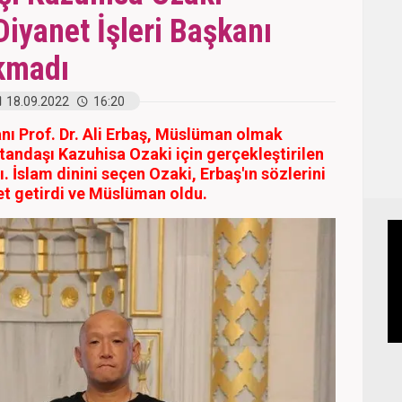
iyanet İşleri Başkanı
akmadı
18.09.2022
16:20
anı Prof. Dr. Ali Erbaş, Müslüman olmak
tandaşı Kazuhisa Ozaki için gerçekleştirilen
. İslam dinini seçen Ozaki, Erbaş'ın sözlerini
et getirdi ve Müslüman oldu.