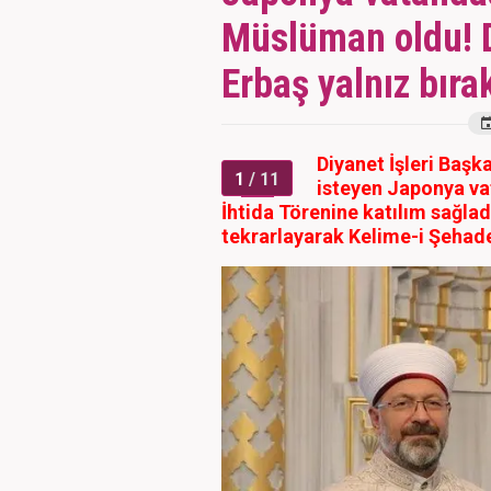
Müslüman oldu! D
Erbaş yalnız bır
Diyanet İşleri Başk
1
/ 11
isteyen Japonya va
İhtida Törenine katılım sağladı
tekrarlayarak Kelime-i Şehad