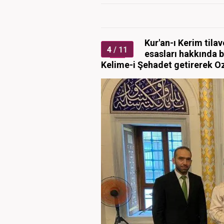
Kur'an-ı Kerim tila
4
/ 11
esasları hakkında 
Kelime-i Şehadet getirerek Oza