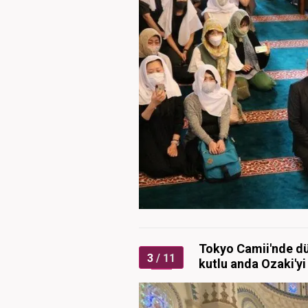
Tokyo Camii'nde düz
3
/ 11
kutlu anda Ozaki'yi