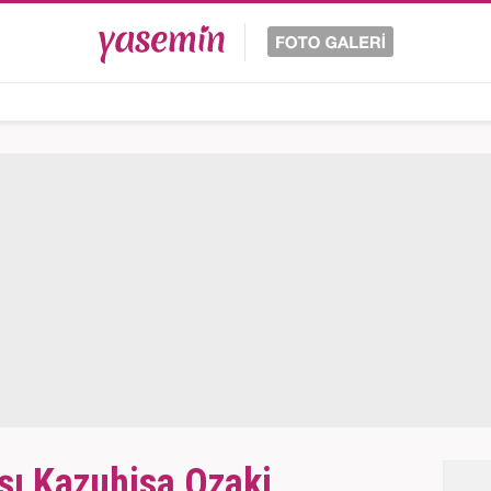
şı Kazuhisa Ozaki