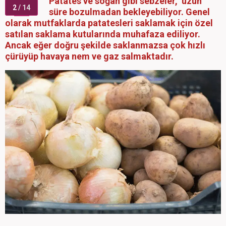
Patates ve soğan gibi sebzeler, uzun
2
/ 14
süre bozulmadan bekleyebiliyor. Genel
olarak mutfaklarda patatesleri saklamak için özel
satılan saklama kutularında muhafaza ediliyor.
Ancak eğer doğru şekilde saklanmazsa çok hızlı
çürüyüp havaya nem ve gaz salmaktadır.