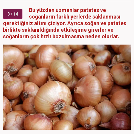
Bu yüzden uzmanlar patates ve
3
/ 14
soğanların farklı yerlerde saklanması
gerektiğiniz altını çiziyor. Ayrıca soğan ve patates
birlikte saklanıldığında etkileşime girerler ve
soğanların çok hızlı bozulmasına neden olurlar.