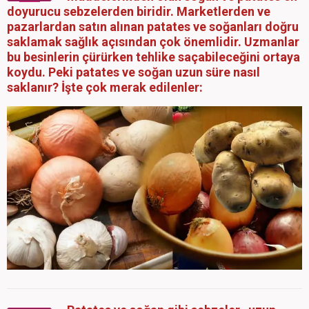
doyurucu sebzelerden biridir. Marketlerden ve
pazarlardan satın alınan patates ve soğanları doğru
saklamak sağlık açısından çok önemlidir. Uzmanlar
bu besinlerin çürürken tehlike saçabileceğini ortaya
koydu. Peki patates ve soğan uzun süre nasıl
saklanır? İşte çok merak edilenler: