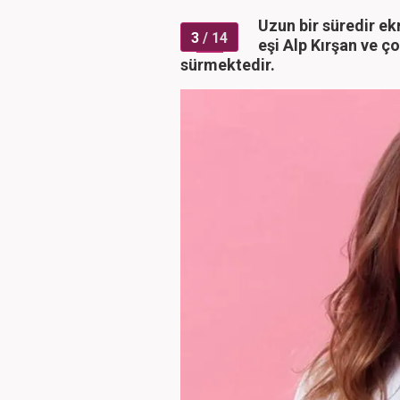
Uzun bir süredir e
3
/ 14
eşi Alp Kırşan ve ç
sürmektedir.