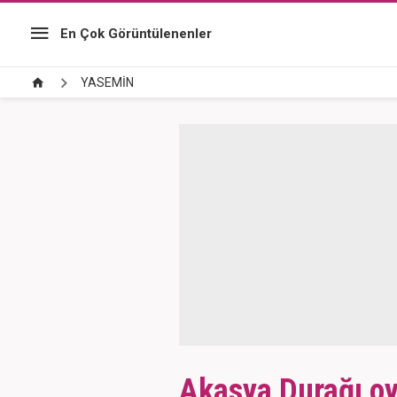
En Çok Görüntülenenler
YASEMİN
Akasya Durağı o