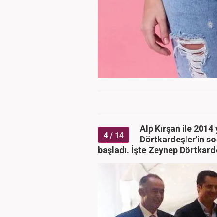
Alp Kırşan ile 2014
4
/ 14
Dörtkardeşler'in s
başladı. İşte Zeynep Dörtkarde