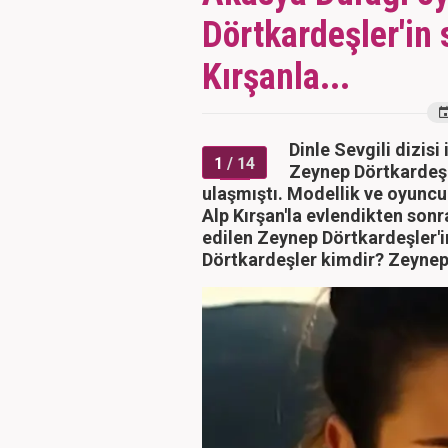
Dörtkardeşler'in 
Kırşanla...
Dinle Sevgili dizis
1
/ 14
Zeynep Dörtkardeşle
ulaşmıştı. Modellik ve oyuncu
Alp Kırşan'la evlendikten so
edilen Zeynep Dörtkardeşler'in
Dörtkardeşler kimdir? Zeynep