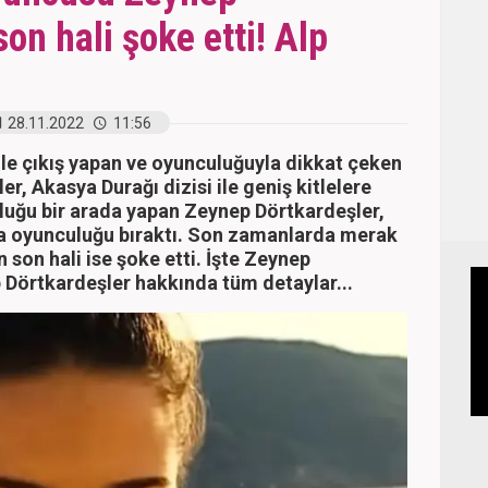
son hali şoke etti! Alp
28.11.2022
11:56
i ile çıkış yapan ve oyunculuğuyla dikkat çeken
r, Akasya Durağı dizisi ile geniş kitlelere
luğu bir arada yapan Zeynep Dörtkardeşler,
nra oyunculuğu bıraktı. Son zamanlarda merak
 son hali ise şoke etti. İşte Zeynep
 Dörtkardeşler hakkında tüm detaylar...