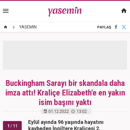
YASEMİN
PAYLAŞ
Buckingham Sarayı bir skandala daha
imza attı! Kraliçe Elizabeth'e en yakın
isim başını yaktı
01.12.2022
13:02
Eylül ayında 96 yaşında hayatını
1
/ 11
kaybeden İngiltere Kraliçesi 2.