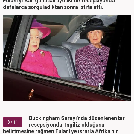
Fulani'yi Salı günü saraydaki bir resepsiyonda
defalarca sorguladıktan sonra istifa etti.
Buckingham Sarayı'nda düzenlenen bir
3
/ 11
resepsiyonda, İngiliz olduğunu
belirtmesine rağmen Fulani'ye ısrarla Afrika'nın