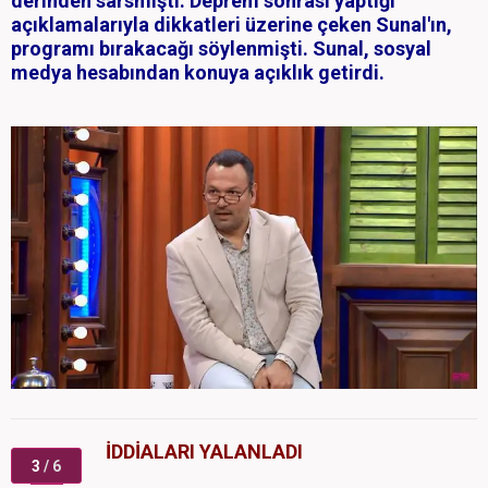
derinden sarsmıştı. Deprem sonrası yaptığı
açıklamalarıyla dikkatleri üzerine çeken Sunal'ın,
programı bırakacağı söylenmişti. Sunal, sosyal
medya hesabından konuya açıklık getirdi.
İDDİALARI YALANLADI
3
/ 6