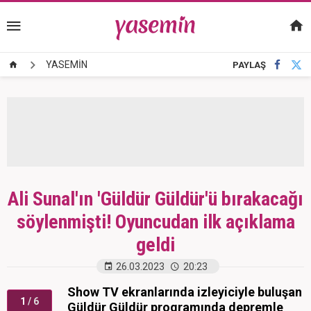
YASEMİN
PAYLAŞ
Ali Sunal'ın 'Güldür Güldür'ü bırakacağı
söylenmişti! Oyuncudan ilk açıklama
geldi
26.03.2023
20:23
Show TV ekranlarında izleyiciyle buluşan
1
/ 6
Güldür Güldür programında depremle