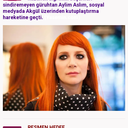
sindiremeyen güruhtan Aylim Aslım, sosyal
medyada Akgül üzerinden kutuplaştırma
hareketine geçti.
(Yasemin.com)
RESMEN HEDEF