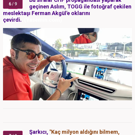
6
/ 9
geçinen Aslım, TOGG ile fotoğraf çekilen
meslektaşı Ferman Akgül'e oklarını
çevirdi.
(Yasemin.com)
Şarkıcı,
"Kaç milyon aldığını bilmem,