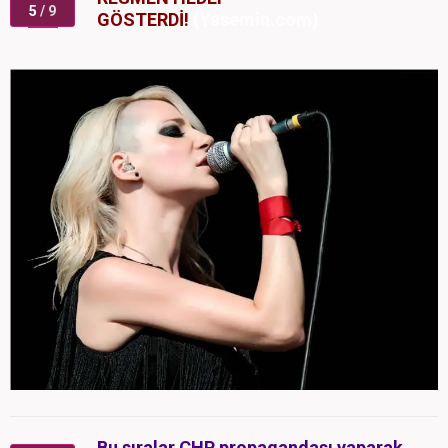
5
/ 9
GÖSTERDİ!
(Yasemin.com)
Bu sıralar CHP propagandası yaparak