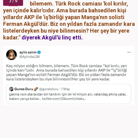
7
/ 9
bilemem. Türk Rock camiası 'kol kırılır,
yen içinde kalır'cıdır. Ama burada bahsedilen kişi
yıllardır AKP ile 'iş'birliği yapan Manga'nın solisti
Ferman Akgül'dür. Biz on yıldan fazla zamandır kara
listelerdeyken bu niye bilinmesin? Her şey bir yere
kadar."
diyerek Akgül'ü linç etti.
(Yasemin.com)