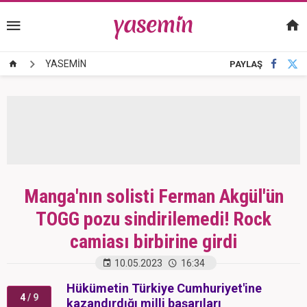
YASEMİN
PAYLAŞ
Manga'nın solisti Ferman Akgül'ün
TOGG pozu sindirilemedi! Rock
camiası birbirine girdi
10.05.2023
16:34
Hükümetin Türkiye Cumhuriyet'ine
4
/ 9
kazandırdığı milli başarıları