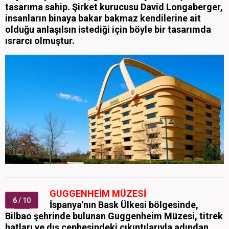
tasarıma sahip. Şirket kurucusu David Longaberger,
insanların binaya bakar bakmaz kendilerine ait
olduğu anlaşılsın istediği için böyle bir tasarımda
ısrarcı olmuştur.
GUGGENHEİM MÜZESİ
6
/ 10
İspanya'nın Bask Ülkesi bölgesinde,
Bilbao şehrinde bulunan Guggenheim Müzesi, titrek
hatları ve dış cephesindeki çıkıntılarıyla adından