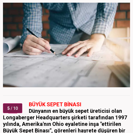
BÜYÜK SEPET BİNASI
5
/ 10
Dünyanın en büyük sepet üreticisi olan
Longaberger Headquarters şirketi tarafından 1997
yılında, Amerika'nın Ohio eyaletine inşa "ettirilen
Büyük Sepet Binası", görenleri hayrete düşüren bir