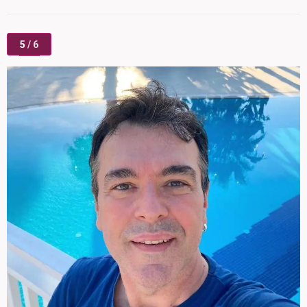
5
/ 6