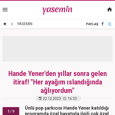
YASEMİN
PAYLAŞ
Hande Yener'den yıllar sonra gelen
itiraf! "Her ayağım ıslandığında
ağlıyordum"
22.12.2023
16:33
Ünlü pop şarkıcısı Hande Yener katıldığı
1
/ 9
programda özel hayatıyla ilgili çok özel