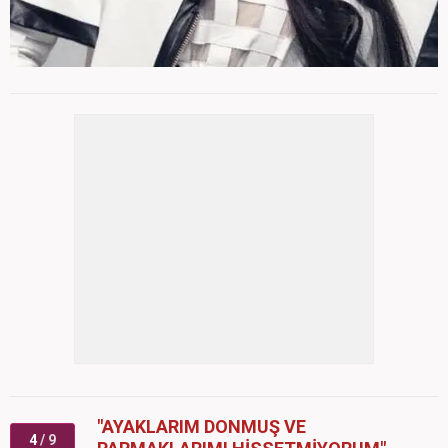
"AYAKLARIM DONMUŞ VE
4
/ 9
PARMAKLARIMI HİSSETMİYORUM"
Hande Yener, açıklamalarında şu ifadeleri kullandı: