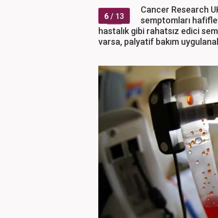
Cancer Research UK'
6
/ 13
semptomları hafifle
hastalık gibi rahatsız edici s
varsa, palyatif bakım uygulanabi