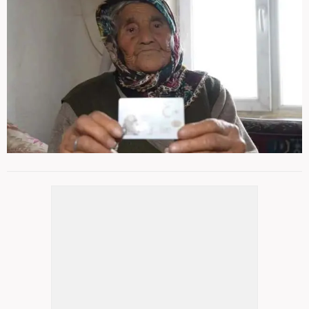
112 YAŞINDAKİ GÜLLÜ NİNE ÖRNEK
4
/ 11
OLDU
Gümüşhane'nin İnönü Mahallesinde yaşayan 112
yaşındaki Güllü Doğan, torunu Ali Doğan'la
birlikte Mareşal Çakmak Sosyal Bilimler Lisesi'nde oy
kullanmaya gitti.