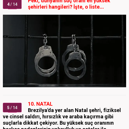
Peki, dünyanın suç oranı en yüksek
4
/ 14
şehirleri hangileri? İşte, o liste...
10. NATAL
5
/ 14
Brezilya'da yer alan Natal şehri, fiziksel
ve cinsel saldırı, hırsızlık ve araba kaçırma gibi
suçlarla dikkat çekiyor. Bu yüksek suç oranının