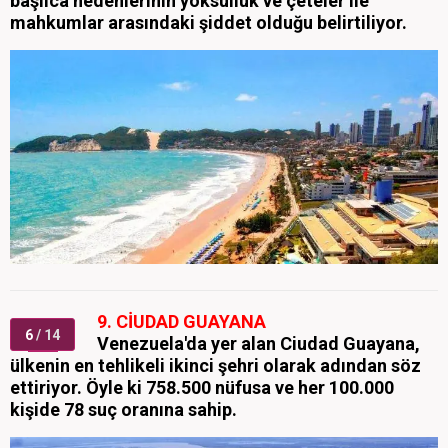
başlıca nedenlerinin yoksulluk ve çeteler ile
mahkumlar arasındaki şiddet olduğu belirtiliyor.
9. CİUDAD GUAYANA
6
/ 14
Venezuela'da yer alan Ciudad Guayana,
ülkenin en tehlikeli ikinci şehri olarak adından söz
ettiriyor. Öyle ki 758.500 nüfusa ve her 100.000
kişide 78 suç oranına sahip.