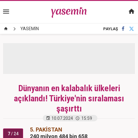
YASEMİN
PAYLAŞ
Dünyanın en kalabalık ülkeleri
açıklandı! Türkiye'nin sıralaması
şaşırttı
10.07.2024
15:59
5. PAKİSTAN
7
/ 24
240 milyon 484 bin 658