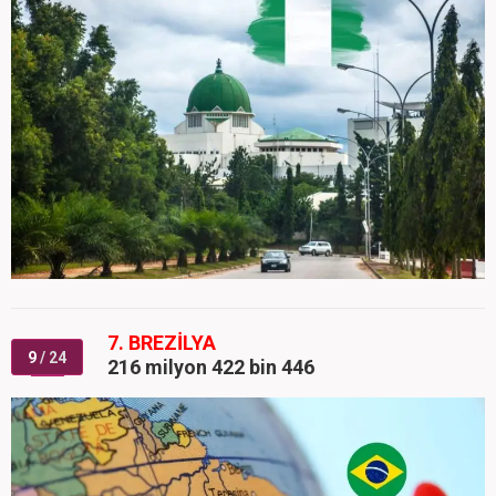
7. BREZİLYA
9
/ 24
216 milyon 422 bin 446