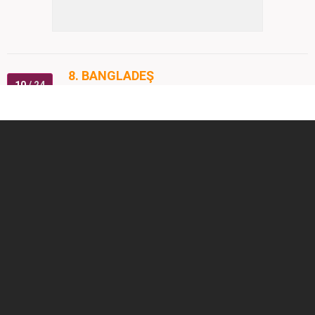
8. BANGLADEŞ
10
/ 24
172 milyon 954 bin 319