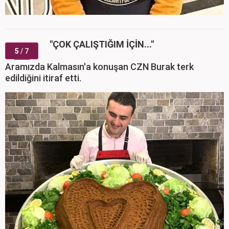
"ÇOK ÇALIŞTIĞIM İÇİN..."
5
/ 7
Aramızda Kalmasın'a konuşan CZN Burak terk
edildiğini itiraf etti.