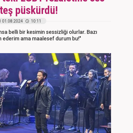
teş püskürdü!
01.08.2024
10:11
a belli bir kesimin sessizliği olurlar. Bazı
ih ederim ama maalesef durum bu!"