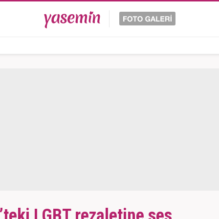
’teki LGBT rezaletine ses