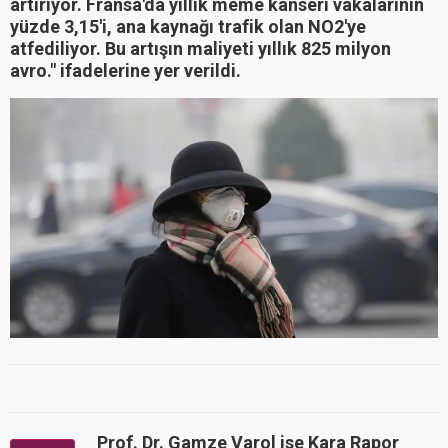
artırıyor. Fransa'da yıllık meme kanseri vakalarının
yüzde 3,15'i, ana kaynağı trafik olan NO2'ye
atfediliyor. Bu artışın maliyeti yıllık 825 milyon
avro." ifadelerine yer verildi.
Prof. Dr. Gamze Varol ise Kara Rapor