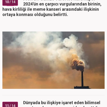
10
/ 14
2024'ün en çarpıcı vurgularından birinin,
hava kirliliği ile meme kanseri arasındaki ilişkinin
ortaya konması olduğunu belirtti.
Dünyada bu ilişkiye işaret eden bilimsel
11
/ 14