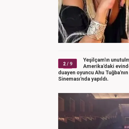
Yeşilçam'ın unutulm
2
/ 9
Amerika'daki evind
duayen oyuncu Ahu Tuğba'nın 
Sineması'nda yapıldı.