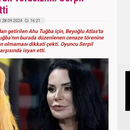
ti
28.09.2024
16:21
n getirilen Ahu Tuğba için, Beyoğlu Atlas'ta
Tuğba'nın burada düzenlenen cenaze törenine
ın olmaması dikkati çekti. Oyuncu Serpil
şısında isyan etti.