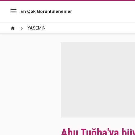
En Çok Görüntülenenler
YASEMİN
Ahu Tuğba'ya büyü