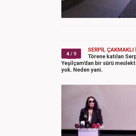
SERPİL ÇAKMAKLI 
4
/ 9
Törene katılan Ser
Yeşilçam'dan bir sürü meslek
yok. Neden yani.