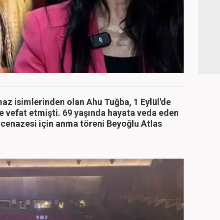
az isimlerinden olan Ahu Tuğba, 1 Eylül'de
e vefat etmişti. 69 yaşında hayata veda eden
cenazesi için anma töreni Beyoğlu Atlas