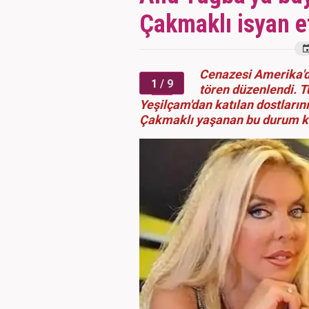
Çakmaklı isyan et
Cenazesi Amerika'da
1
/ 9
tören düzenlendi. 
Yeşilçam'dan katılan dostların
Çakmaklı yaşanan bu durum kar