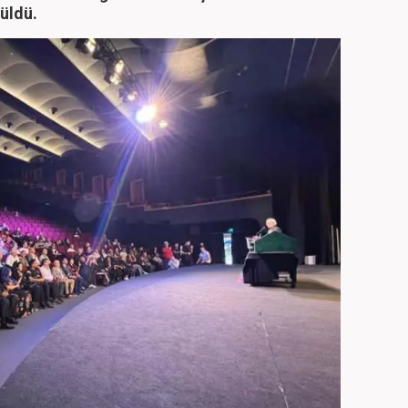
üldü.