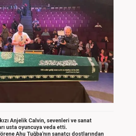
kızı Anjelik Calvin, sevenleri ve sanat
rı usta oyuncuya veda etti.
törene Ahu Tuğba'nın sanatçı dostlarından