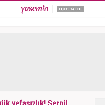
k vefasızlık! Serpil