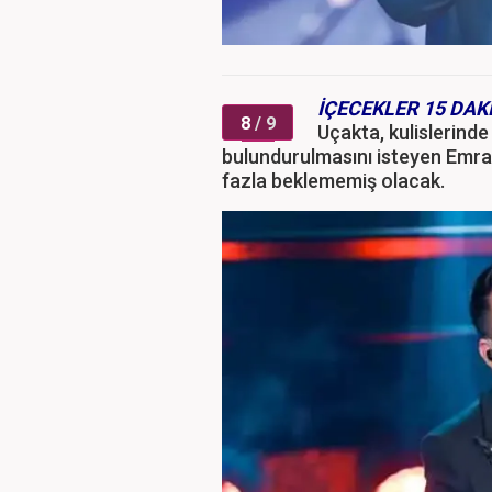
İÇECEKLER 15 DA
8
/ 9
Uçakta, kulislerinde
bulundurulmasını isteyen Emrah
fazla beklememiş olacak.