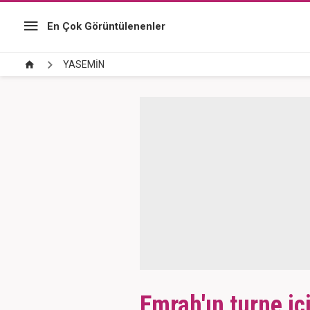
En Çok Görüntülenenler
YASEMİN
Emrah'ın turne içi