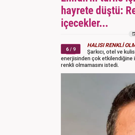
hayrete düştü: R
içecekler...
HALISI RENKLİ O
6
/ 9
Şarkıcı, otel ve kuli
enerjisinden çok etkilendiğine 
renkli olmamasını istedi.