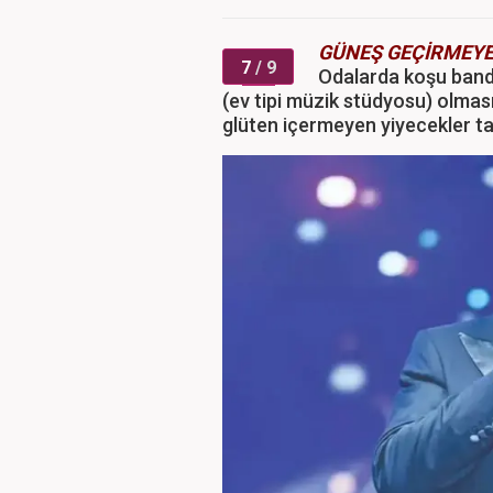
GÜNEŞ GEÇİRMEYE
7
/ 9
Odalarda koşu band
(ev tipi müzik stüdyosu) olmas
glüten içermeyen yiyecekler tal