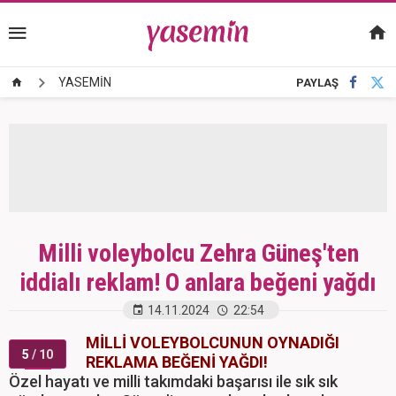
YASEMİN
PAYLAŞ
Milli voleybolcu Zehra Güneş'ten
iddialı reklam! O anlara beğeni yağdı
14.11.2024
22:54
MİLLİ VOLEYBOLCUNUN OYNADIĞI
5
/ 10
REKLAMA BEĞENİ YAĞDI!
Özel hayatı ve milli takımdaki başarısı ile sık sık