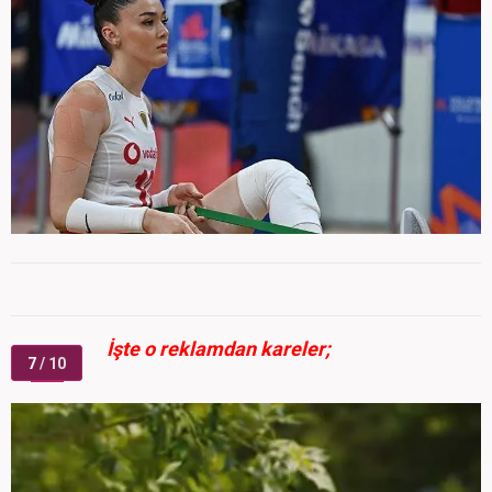
İşte o reklamdan kareler;
7
/ 10