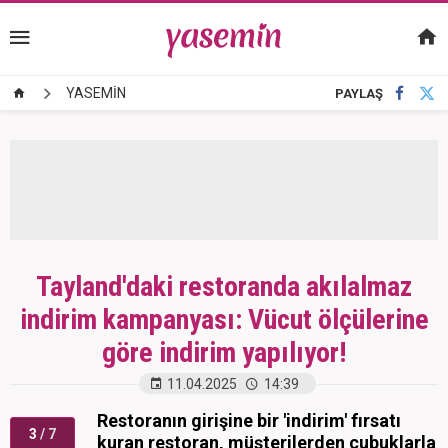
YASEMİN
PAYLAŞ
Tayland'daki restoranda akılalmaz
indirim kampanyası: Vücut ölçülerine
göre indirim yapılıyor!
11.04.2025
14:39
Restoranın girişine bir 'indirim' fırsatı
3
/ 7
kuran restoran, müşterilerden çubuklarla