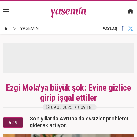
YASEMİN
PAYLAŞ
Ezgi Mola'ya büyük şok: Evine gizlice
girip işgal ettiler
09.05.2025
09:18
Son yıllarda Avrupa'da evsizler problemi
5
/ 9
giderek artıyor.