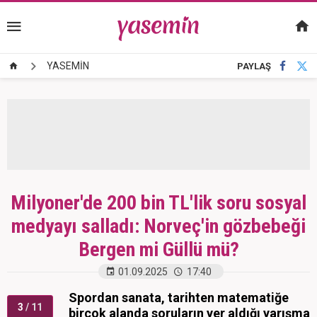
YASEMİN
PAYLAŞ
Milyoner'de 200 bin TL'lik soru sosyal
medyayı salladı: Norveç'in gözbebeği
Bergen mi Güllü mü?
01.09.2025
17:40
Spordan sanata, tarihten matematiğe
3
/ 11
birçok alanda soruların yer aldığı yarışma