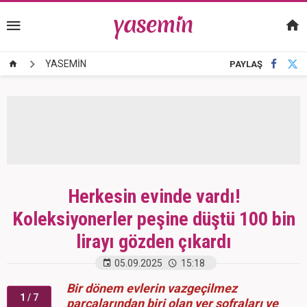
YASEMİN
PAYLAŞ
Herkesin evinde vardı!
Koleksiyonerler peşine düştü 100 bin
lirayı gözden çıkardı
05.09.2025
15:18
Bir dönem evlerin vazgeçilmez
1
/ 7
parçalarından biri olan yer sofraları ve