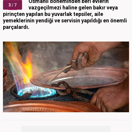
Osmanlı döneminden beri evlerin
3
/ 7
vazgeçilmezi haline gelen bakır veya
pirinçten yapılan bu yuvarlak tepsiler, aile
yemeklerinin yendiği ve servisin yapıldığı en önemli
parçalardı.