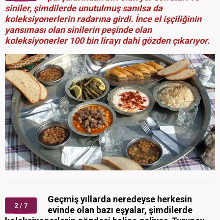
siniler, şimdilerde unutulmuş sanılsa da
koleksiyonerlerin radarına girdi. İnce el işçiliğinin
yansıması olan sinilerin peşinde olan
koleksiyonerler 100 bin lirayı dahi gözden çıkarıyor.
Geçmiş yıllarda neredeyse herkesin
2
/ 7
evinde olan bazı eşyalar, şimdilerde