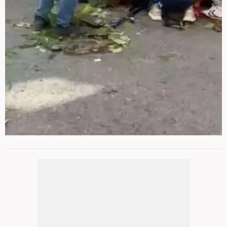
Marmara Üniversitesi Pendik Eğitim ve
4
/ 7
Araştırma Hastanesi'
nde yaklaşık
3,5
aydır yoğun bakımda tedavi gören
27 yaşındaki
oyuncunun sağlık durumundaki son gelen
iyi