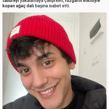
tabureyi
yakalamaya çalışırken,
rüzgarın etkisiyle
kopan ağaç dalı
başına isabet etti.