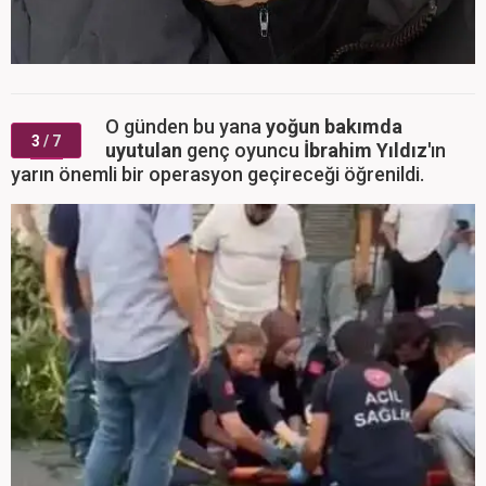
O günden bu yana
yoğun bakımda
3
/ 7
uyutulan
genç oyuncu
İbrahim Yıldız'
ın
yarın önemli bir operasyon geçireceği öğrenildi.