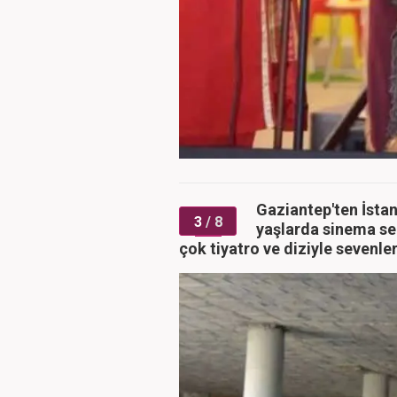
Gaziantep'ten İsta
3
/ 8
yaşlarda sinema se
çok tiyatro ve diziyle sevenle