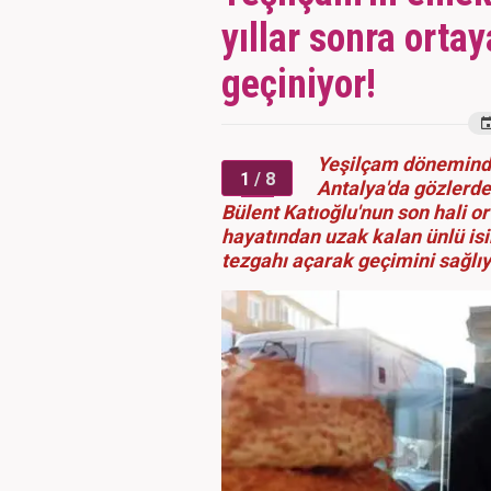
yıllar sonra ortay
geçiniyor!
Yeşilçam döneminde
1
/ 8
Antalya'da gözlerd
Bülent Katıoğlu'nun son hali or
hayatından uzak kalan ünlü isi
tezgahı açarak geçimini sağlıy