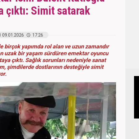
a çıktı: Simit satarak
09.01.2026
17:26
 birçok yapımda rol alan ve uzun zamandır
en uzak bir yaşam sürdüren emektar oyuncu
taya çıktı. Sağlık sorunları nedeniyle sanat
m, şimdilerde dostlarının desteğiyle simit
or.