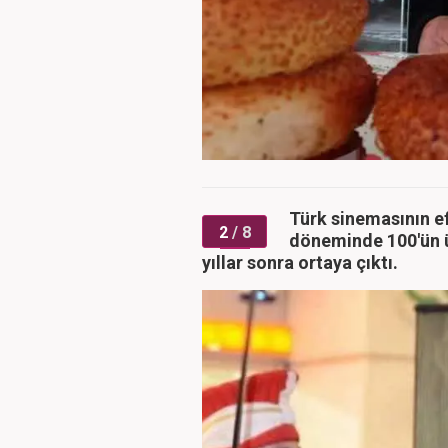
Türk sinemasının e
2
/ 8
döneminde 100'ün ü
yıllar sonra ortaya çıktı.