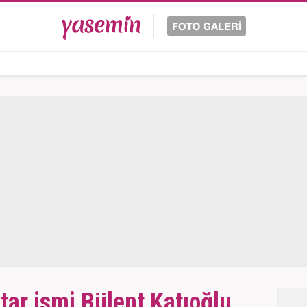
tar ismi Bülent Katıoğlu