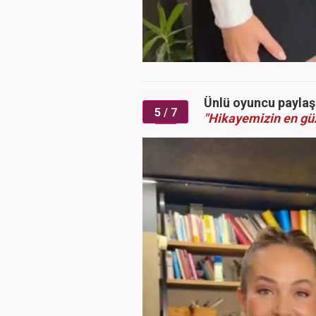
Ünlü oyuncu paylaşı
5
/ 7
"Hikayemizin en güz