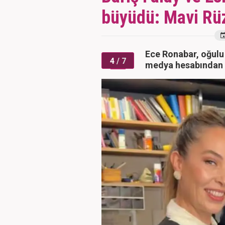
büyüdü: Mavi Rüz
Ece Ronabar, oğulu
4
/ 7
medya hesabından y