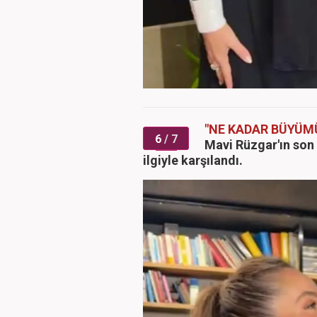
"NE KADAR BÜYÜM
6
/ 7
Mavi Rüzgar'ın son 
ilgiyle karşılandı.