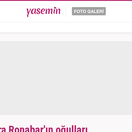
ra Ronabar'ın oğulları