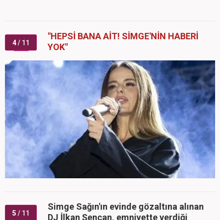
"HEPSİ BANA AİT! SİMGE'NİN HABERİ
4
/ 11
YOK"
Simge Sağın'ın evinde gözaltına alınan
5
/ 11
DJ İlkan Şencan, emniyette verdiği