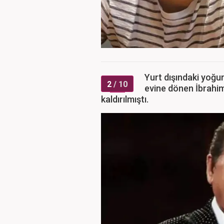
Yurt dışındaki yoğu
2
/ 10
evine dönen İbrahim
kaldırılmıştı.