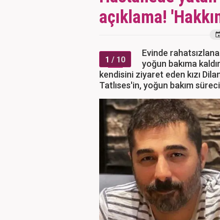
açıklama! 'Hakkı
Evinde rahatsızlana
1
/ 10
yoğun bakıma kaldırı
kendisini ziyaret eden kızı Dila
Tatlıses'in, yoğun bakım süreci