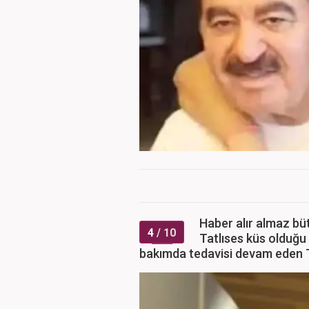
Haber alır almaz bü
4
/ 10
Tatlıses küs olduğu
bakımda tedavisi devam eden T