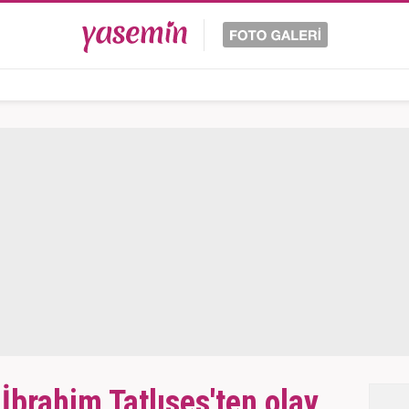
İbrahim Tatlıses'ten olay