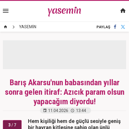
YASEMİN
PAYLAŞ
Barış Akarsu'nun babasından yıllar
sonra gelen itiraf: Azıcık param olsun
yapacağım diyordu!
11.04.2026
13:44
Hem kişiliği hem de güçlü sesiyle geniş
3
/ 7
bir hayran kitlesine sahip olan ünlü