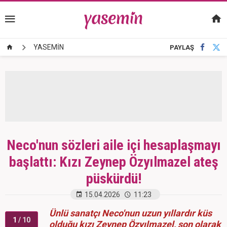
YASEMİN
PAYLAŞ
Neco'nun sözleri aile içi hesaplaşmayı
başlattı: Kızı Zeynep Özyılmazel ateş
püskürdü!
15.04.2026
11:23
Ünlü sanatçı Neco'nun uzun yıllardır küs
1
/ 10
olduğu kızı Zeynep Özyılmazel, son olarak