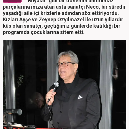
Rüyalar" gibi bir dönemin unutulmaz
parçalarına imza atan usta sanatçı Neco, bir süredir
yaşadığı aile içi krizlerle adından söz ettiriyordu.
Kızları Ayşe ve Zeynep Özyılmazel ile uzun yıllardır
küs olan sanatçı, geçtiğimiz günlerde katıldığı bir
programda çocuklarına sitem etti.