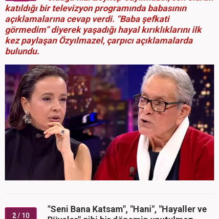
katıldığı bir televizyon programında babasının
açıklamalarına cevap verdi. “Baba şefkati
görmedim” diyerek yaşadığı hayal kırıklıklarını ilk
kez paylaşan Özyılmazel, çarpıcı açıklamalarda
bulundu.
"Seni Bana Katsam", "Hani", "Hayaller ve
2
/ 10