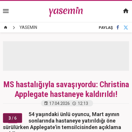
YASEMİN
PAYLAŞ
MS hastalığıyla savaşıyordu: Christina
Applegate hastaneye kaldırıldı!
17.04.2026
12:13
54 yaşındaki ünlü oyuncu, Mart ayının
3
/ 6
sonlarında hastaneye yatırıldığı öne
sürülürken Applegate'in temsilcisinden açıklama