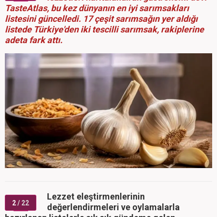
TasteAtlas, bu kez dünyanın en iyi sarımsakları
listesini güncelledi. 17 çeşit sarımsağın yer aldığı
listede Türkiye'den iki tescilli sarımsak, rakiplerine
adeta fark attı.
Lezzet eleştirmenlerinin
2
/ 22
değerlendirmeleri ve oylamalarla