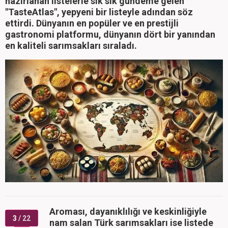
hazırlanan listelerle sık sık gündeme gelen
"TasteAtlas", yepyeni bir listeyle adından söz
ettirdi. Dünyanın en popüler ve en prestijli
gastronomi platformu, dünyanın dört bir yanından
en kaliteli sarımsakları sıraladı.
Aroması, dayanıklılığı ve keskinliğiyle
3
/ 22
nam salan Türk sarımsakları ise listede