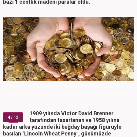
bazı 1 centlik madeni paralar oldu.
1909 yılında Victor David Brenner
4
/ 12
tarafından tasarlanan ve 1958 yılına
kadar arka yüzünde iki buğday başağı figürüyle
basılan "Lincoln Wheat Penny", günümüzde