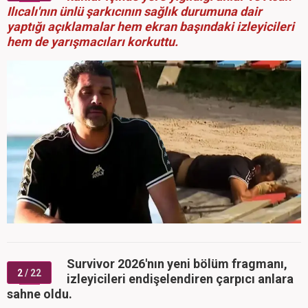
Ilıcalı'nın ünlü şarkıcının sağlık durumuna dair
yaptığı açıklamalar hem ekran başındaki izleyicileri
hem de yarışmacıları korkuttu.
Survivor 2026'nın yeni bölüm fragmanı,
2
/ 22
izleyicileri endişelendiren çarpıcı anlara
sahne oldu.