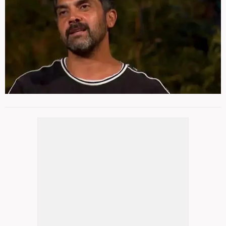
ACUN ILICALI'NIN ADA KONSEYİNDE
4
/ 22
YAPTIĞI AÇIKLAMA HERKESİ KORKUTTU