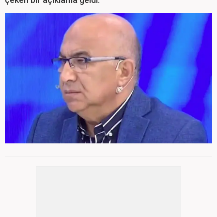
Verimli, sosyal medya üzerinden yaptığı
4
/ 8
uyarıda ruh sağlığını korumanın altın
kuralını açıkladı.