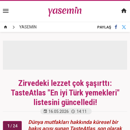
YASEMİN
PAYLAŞ
Zirvedeki lezzet çok şaşırttı:
TasteAtlas "En iyi Türk yemekleri"
listesini güncelledi!
16.05.2026
14:11
Dünya mutfakları hakkında küresel bir
1
/ 24
bakış açısı sunan TasteAtlas, son olarak