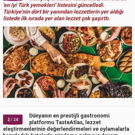
'en iyi Türk yemekleri' listesini güncelledi.
Türkiye'nin dört bir yanından lezzetlerin yer aldığı
listede ilk sırada yer alan lezzet çok şaşırttı.
Dünyanın en prestijli gastronomi
2
/ 24
platformu TasteAtlas, lezzet
eleştirmenlerinin değerlendirmeleri ve oylamalarla