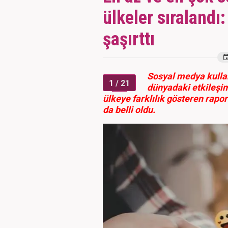
ülkeler sıralandı:
şaşırttı
Sosyal medya kullan
1
/ 21
dünyadaki etkileşim
ülkeye farklılık gösteren rapo
da belli oldu.