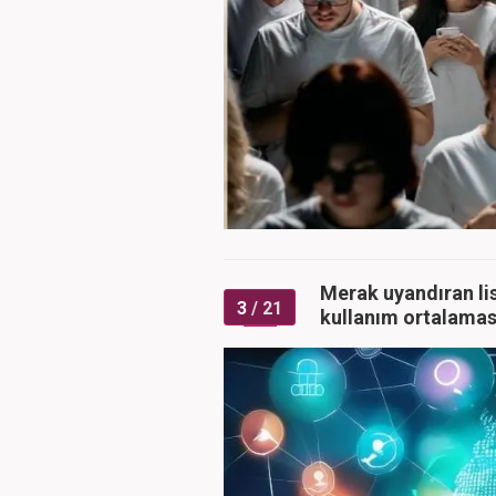
Merak uyandıran li
3
/ 21
kullanım ortalaması