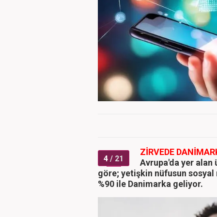
ZİRVEDE DANİMARK
4
/ 21
Avrupa'da yer alan 
göre; yetişkin nüfusun sosyal 
%90 ile Danimarka geliyor.