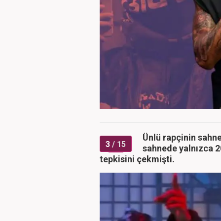
Ünlü rapçinin sahne
3
/ 15
sahnede yalnızca 2
tepkisini çekmişti.