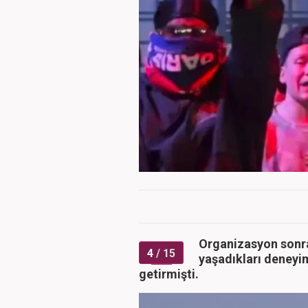
Organizasyon sonra
4
/ 15
yaşadıkları deneyimi
getirmişti.