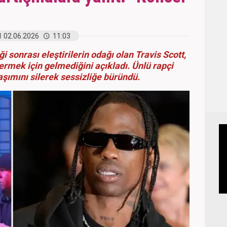
02.06.2026
11:03
ği sonrası eleştirilerin odağı olan Travis Scott,
ermek için gelmediğini açıkladı. Ünlü rapçi
aşımını silerek sessizliğe büründü.