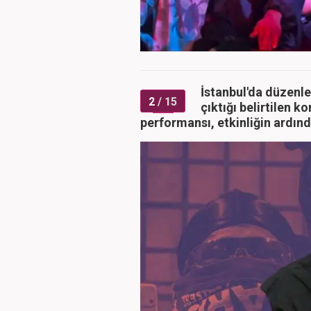
İstanbul'da düzenlen
2
/ 15
çıktığı belirtilen k
performansı, etkinliğin ardın