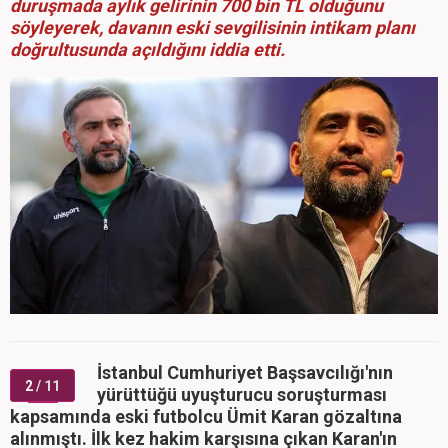
duruşmada aylık gelirinin 700 bin TL olduğunu
söyleyerek, davanın eski sevgilisinin intikam planı
doğrultusunda açıldığını iddia etti.
İstanbul Cumhuriyet Başsavcılığı'nın
2
/ 11
yürüttüğü uyuşturucu soruşturması
kapsamında eski futbolcu Ümit Karan gözaltına
alınmıştı. İlk kez hakim karşısına çıkan Karan'ın