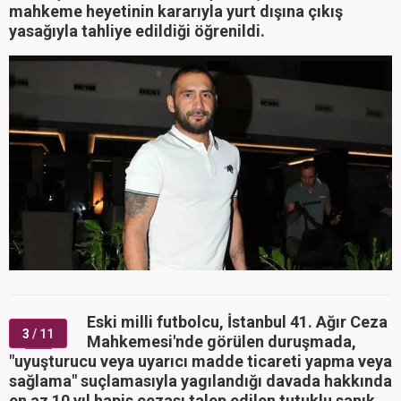
mahkeme heyetinin kararıyla yurt dışına çıkış
yasağıyla tahliye edildiği öğrenildi.
Eski milli futbolcu, İstanbul 41. Ağır Ceza
3
/ 11
Mahkemesi'nde görülen duruşmada,
"uyuşturucu veya uyarıcı madde ticareti yapma veya
sağlama" suçlamasıyla yagılandığı davada hakkında
en az 10 yıl hapis cezası talep edilen tutuklu sanık