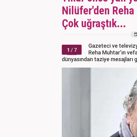
Nilüfer'den Reha 
Çok uğraştık...
Gazeteci ve televiz
1
/ 7
Reha Muhtar’ın vef
dünyasından taziye mesajları 