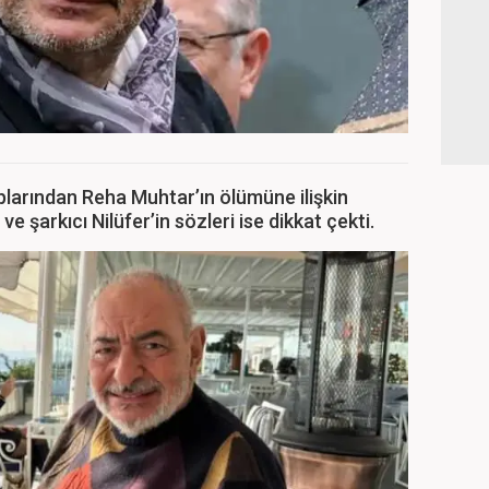
larından Reha Muhtar’ın ölümüne ilişkin
e şarkıcı Nilüfer’in sözleri ise dikkat çekti.