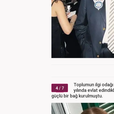
Toplumun ilgi odağı
4
/ 7
yılında evlat edindi
güçlü bir bağ kurulmuştu.